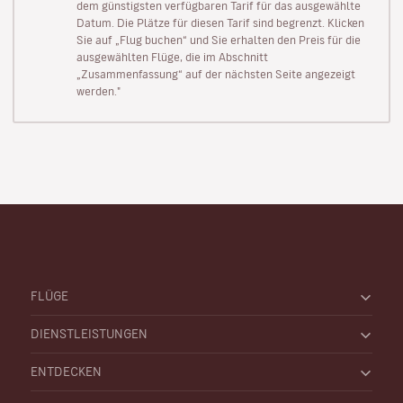
dem günstigsten verfügbaren Tarif für das ausgewählte
Datum. Die Plätze für diesen Tarif sind begrenzt. Klicken
Sie auf „Flug buchen“ und Sie erhalten den Preis für die
ausgewählten Flüge, die im Abschnitt
„Zusammenfassung“ auf der nächsten Seite angezeigt
werden."
FLÜGE
DIENSTLEISTUNGEN
ENTDECKEN