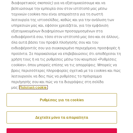
διαφορετικούς σκοπούς) για να εξατομικεύσουμε και να
Συνεργάσου μαζί μας
βελτιώσουμε την εμπειρία σου στον ιστότοπό μας μέσω
τεχνικών cookies που είναι απαραίτητα για τη σωστή
λειτουργία της ιστοσελίδας, καθώς και για την ανάλυση των
υπηρεσιών μας και, εφόσον χρειάζεται, για την εμφάνιση
εξατομικευμένων διαφημίσεων προσαρμοσμένων στα
Κατέβασε την εφαρμογή της Volotea για iOS και Android
ενδιαφέροντά σου, τόσο στον ιστότοπό μας όσο και σε άλλους,
όλα αυτά βάσει του προφίλ πλοήγησής σου και του
ενδιαφέροντός σου για συγκεκριμένο περιεχόμενο, προσφορές ή
προϊόντα. Σε παρακαλούμε να επιβεβαιώσεις ότι αποδέχεσαι τη
χρήση τους ή να τις ρυθμίσεις μέσω του κουμπιού «Ρυθμίσεις
cookies», όπου μπορείς επίσης να τις απορρίψεις. Μπορείς να
βρεις περισσότερες πληροφορίες σχετικά με τα cookies και πώς
λειτουργούν, να δεις πώς να ρυθμίσεις το πρόγραμμα
περιήγησής σου και πώς να τα διαγράψεις στη σελίδα
μας
Πολιτική cookie.
Ρυθμίσεις για τα cookies
Δεχτείτε μόνο τα απαραίτητα