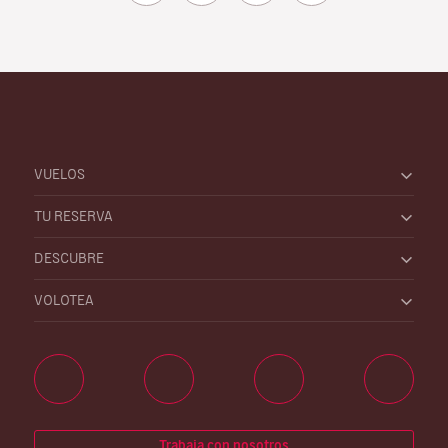
VUELOS
TU RESERVA
DESCUBRE
VOLOTEA
Trabaja con nosotros